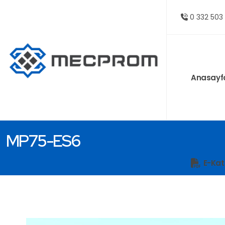
0 332 503
Anasayf
MP75-ES6
E-Kat