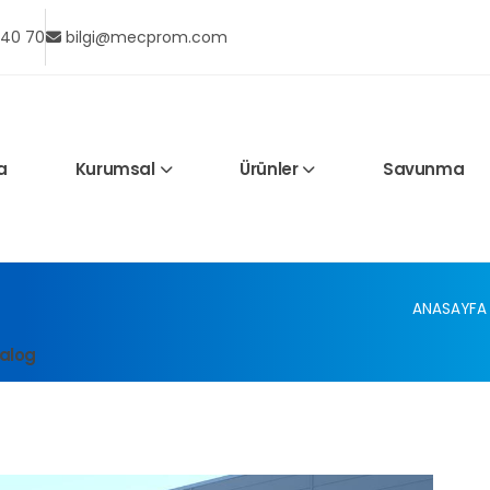
 40 70
bilgi@mecprom.com
a
Kurumsal
Ürünler
Savunma
ANASAYFA
alog