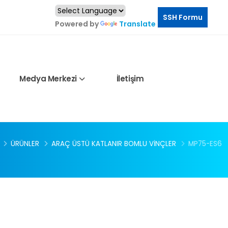
SSH Formu
Powered by
Translate
Medya Merkezi
İletişim
ÜRÜNLER
ARAÇ ÜSTÜ KATLANIR BOMLU VINÇLER
MP75-ES6